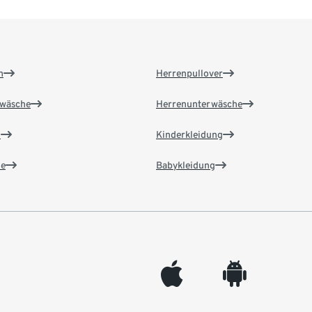
n
Herrenpullover
wäsche
Herrenunterwäsche
n
Kinderkleidung
e
Babykleidung
appleinc
android