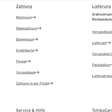
Zahlung
Lieferung
Gratisversan
Rechnung
Rücksendung
Ratenzahlung
Versandkost
Bankeinzug
Lieferzeit
Kreditkarte
Versandpart
Paypal
Packstation
Vorauskasse
Lieferadress
Zahlung in der Filiale
Service & Hilfe
TchiboCar