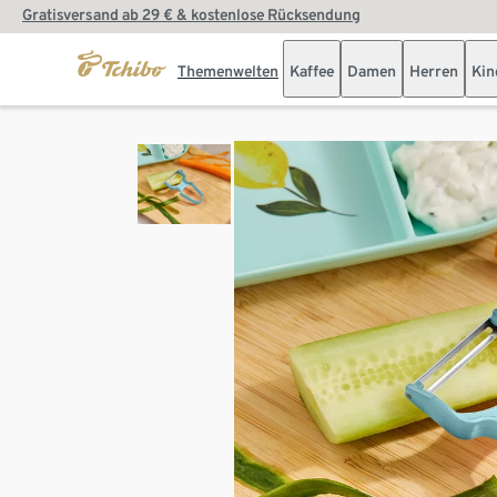
Gratisversand ab 29 € & kostenlose Rücksendung
Themenwelten
Kaffee
Damen
Herren
Kin