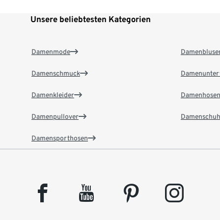
Unsere beliebtesten Kategorien
Damenmode
Damenbluse
Damenschmuck
Damenunter
Damenkleider
Damenhose
Damenpullover
Damenschuh
Damensporthosen
facebook
youtube
pinterest
instagram