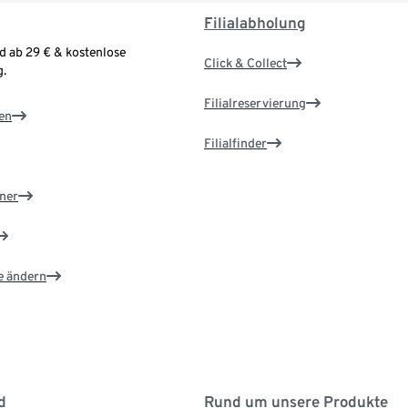
Filialabholung
d ab 29 € & kostenlose
Click & Collect
.
Filialreservierung
en
Filialfinder
ner
e ändern
d
Rund um unsere Produkte