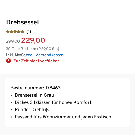
Drehsessel
(1)
229,00
299,00
30-Tage-Bestpreis:
229,00
€
inkl. MwSt.
zzgl. Versandkosten
Zur Zeit nicht verfügbar
Bestellnummer: 178463
Drehsessel in Grau
Dickes Sitzkissen für hohen Komfort
Runder Drehfuß
Passend fürs Wohnzimmer und jeden Esstisch