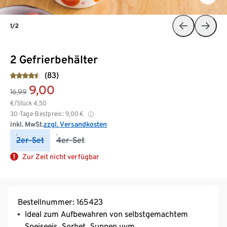
1/2
2 Gefrierbehälter
(83)
9,00
16,99
€/Stück
4,50
30-Tage-Bestpreis:
9,00
€
inkl. MwSt.
zzgl. Versandkosten
2er-Set
4er-Set
Zur Zeit nicht verfügbar
Bestellnummer: 165423
Ideal zum Aufbewahren von selbstgemachtem
Speiseeis, Sorbet, Suppen uvm.