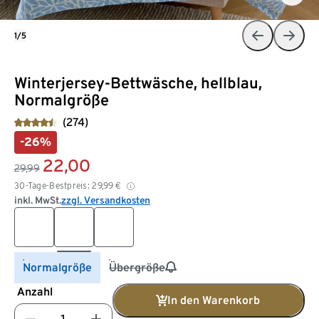
1/5
Winterjersey-Bettwäsche, hellblau,
Normalgröße
(274)
-26%
22,00
29,99
30-Tage-Bestpreis:
29,99
€
inkl. MwSt.
zzgl. Versandkosten
Normalgröße
Übergröße
Anzahl
In den Warenkorb