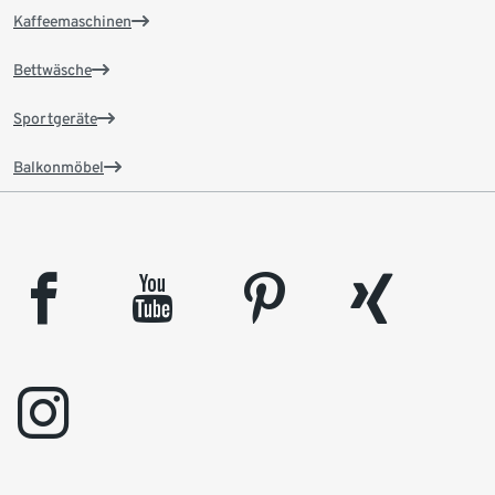
Kaffeemaschinen
Bettwäsche
Sportgeräte
Balkonmöbel
facebook
youtube
pinterest
xing
instagram