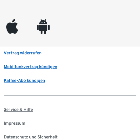
appleinc
android
Vertrag widerrufen
Mobilfunkvertrag kündigen
Kaffee-Abo kündigen
Service & Hilfe
Impressum
Datenschutz und Sicherheit