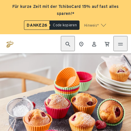
Für kurze Zeit mit der TchiboCard 15% auf fast alles
sparen!*
DANKE26
Code kopieren
Hinweis*