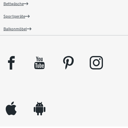
Bettwäsche
Sportgeräte
Balkonmöbel
facebook
youtube
pinterest
instagram
appleinc
android