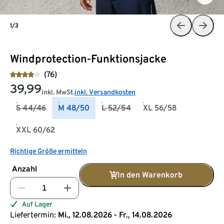
1/3
Windprotection-Funktionsjacke
(76)
39,99
inkl. MwSt.
inkl. Versandkosten
S 44/46
M 48/50
L 52/54
XL 56/58
XXL 60/62
Richtige Größe ermitteln
Anzahl
In den Warenkorb
Auf Lager
Liefertermin:
Mi., 12.08.2026 - Fr., 14.08.2026