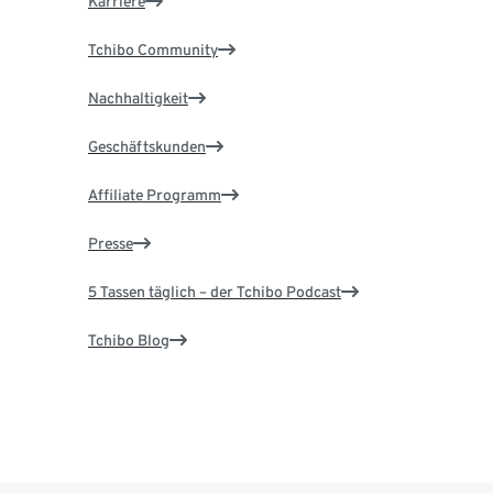
Karriere
Tchibo Community
Nachhaltigkeit
Geschäftskunden
Affiliate Programm
Presse
5 Tassen täglich – der Tchibo Podcast
Tchibo Blog