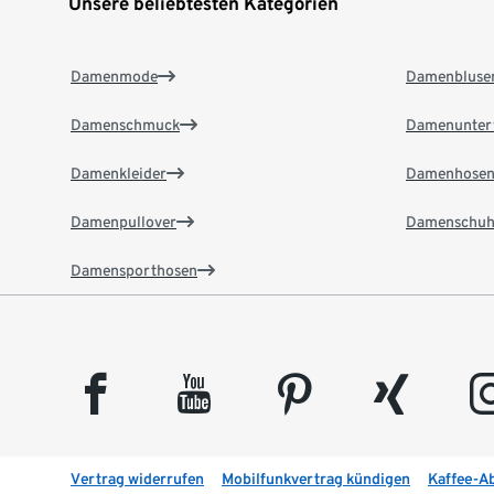
Unsere beliebtesten Kategorien
Damenmode
Damenbluse
Damenschmuck
Damenunter
Damenkleider
Damenhose
Damenpullover
Damenschuh
Damensporthosen
facebook
youtube
pinterest
xing
insta
Vertrag widerrufen
Mobilfunkvertrag kündigen
Kaffee-A