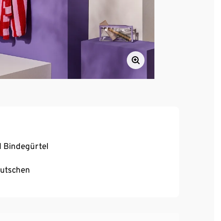
d Bindegürtel
rutschen