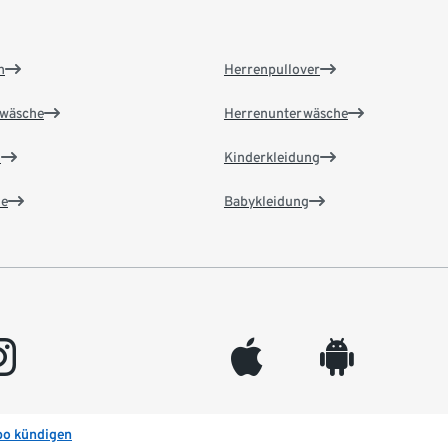
n
Herrenpullover
wäsche
Herrenunterwäsche
n
Kinderkleidung
e
Babykleidung
gram
appleinc
android
bo kündigen