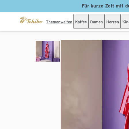
Für kurze Zeit mit d
Themenwelten
Kaffee
Damen
Herren
Kin