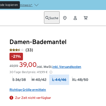
ode kopieren
Hinweis*
Suche
Damen-Bademantel
(33)
-21%
39,00
49,99
inkl. MwSt.
inkl. Versandkosten
30-Tage-Bestpreis:
49,99
€
S 36/38
M 40/42
L 44/46
XL 48/50
Richtige Größe ermitteln
Zur Zeit nicht verfügbar