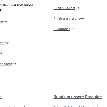
d ab 29 € & kostenlose
Click & Collect
.
Filialreservierung
en
Filialfinder
ner
e ändern
d
Rund um unsere Produkte