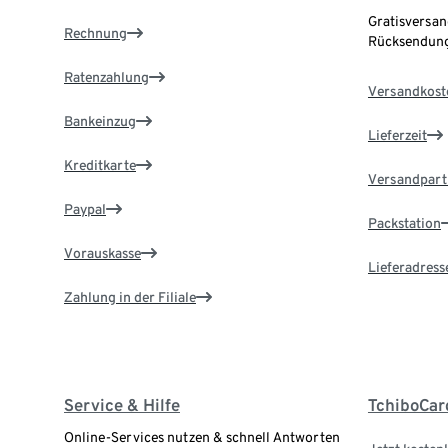
Gratisversan
Rechnung
Rücksendung
Ratenzahlung
Versandkost
Bankeinzug
Lieferzeit
Kreditkarte
Versandpart
Paypal
Packstation
Vorauskasse
Lieferadress
Zahlung in der Filiale
Service & Hilfe
TchiboCar
Online-Services nutzen & schnell Antworten