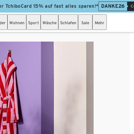
er TchiboCard 15% auf fast alles sparen!*
DANKE26
C
der
Wohnen
Sport
Wäsche
Schlafen
Sale
Mehr