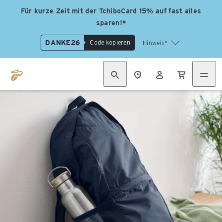
Für kurze Zeit mit der TchiboCard 15% auf fast alles
sparen!*
DANKE26
Code kopieren
Hinweis*