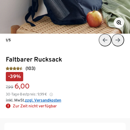
1/5
Faltbarer Rucksack
(103)
-39%
6,00
7,99
30-Tage-Bestpreis:
9,99
€
inkl. MwSt.
zzgl. Versandkosten
Zur Zeit nicht verfügbar