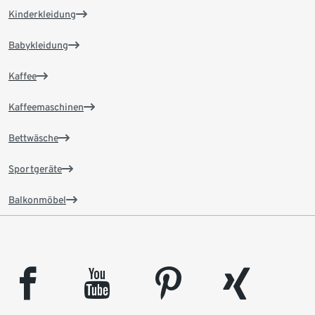
Kinderkleidung
Babykleidung
Kaffee
Kaffeemaschinen
Bettwäsche
Sportgeräte
Balkonmöbel
facebook
youtube
pinterest
xing