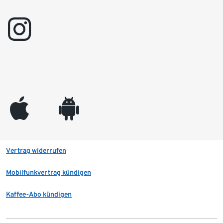
instagram
appleinc
android
Vertrag widerrufen
Mobilfunkvertrag kündigen
Kaffee-Abo kündigen