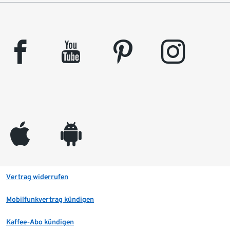
facebook
youtube
pinterest
instagram
appleinc
android
Vertrag widerrufen
Mobilfunkvertrag kündigen
Kaffee-Abo kündigen