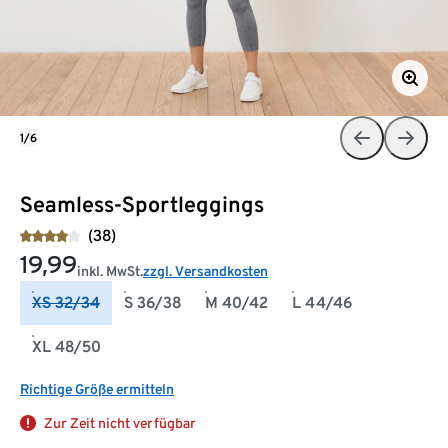
1/6
Seamless-Sportleggings
(38)
19,99
inkl. MwSt.
zzgl. Versandkosten
XS 32/34
S 36/38
M 40/42
L 44/46
XL 48/50
Richtige Größe ermitteln
Zur Zeit nicht verfügbar