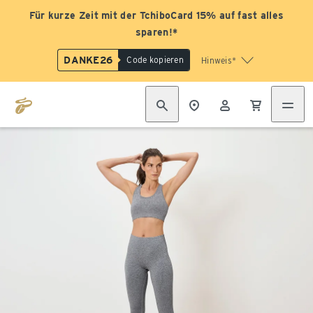
Für kurze Zeit mit der TchiboCard 15% auf fast alles
sparen!*
DANKE26
Code kopieren
Hinweis*