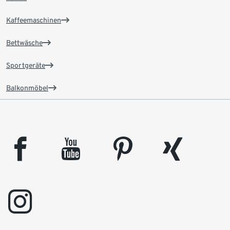
Kaffeemaschinen
Bettwäsche
Sportgeräte
Balkonmöbel
facebook
youtube
pinterest
xing
instagram