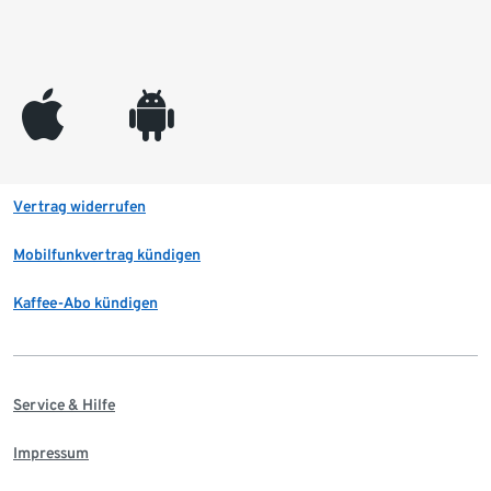
appleinc
android
Vertrag widerrufen
Mobilfunkvertrag kündigen
Kaffee-Abo kündigen
Service & Hilfe
Impressum