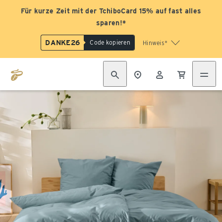
Für kurze Zeit mit der TchiboCard 15% auf fast alles
sparen!*
DANKE26
Code kopieren
Hinweis*