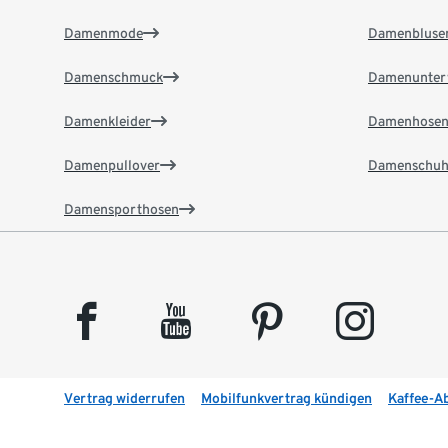
Damenmode
Damenbluse
Damenschmuck
Damenunter
Damenkleider
Damenhose
Damenpullover
Damenschuh
Damensporthosen
facebook
youtube
pinterest
instagram
Vertrag widerrufen
Mobilfunkvertrag kündigen
Kaffee-A