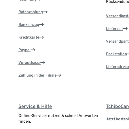
Rücksendung
Ratenzahlung
Versandkost
Bankeinzug
Lieferzeit
Kreditkarte
Versandpart
Paypal
Packstation
Vorauskasse
Lieferadress
Zahlung in der Filiale
Service & Hilfe
TchiboCar
Online-Services nutzen & schnell Antworten
Jetzt kostenl
finden.