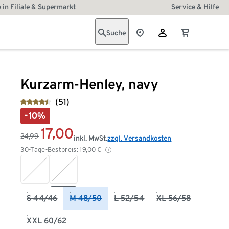
 in Filiale & Supermarkt
Service & Hilfe
Suche
Kurzarm-Henley, navy
(51)
-10%
17,00
24,99
inkl. MwSt.
zzgl. Versandkosten
30-Tage-Bestpreis:
19,00
€
S 44/46
M 48/50
L 52/54
XL 56/58
XXL 60/62