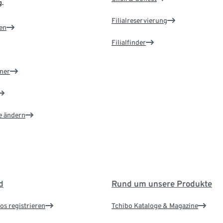
.
Filialreservierung
en
Filialfinder
ner
e ändern
d
Rund um unsere Produkte
os registrieren
Tchibo Kataloge & Magazine