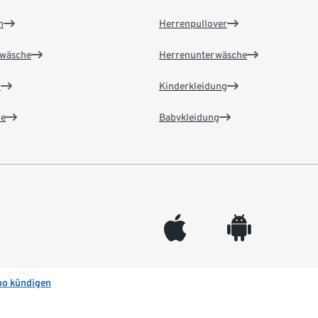
n
Herrenpullover
wäsche
Herrenunterwäsche
n
Kinderkleidung
e
Babykleidung
appleinc
android
bo kündigen