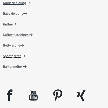
Kinderkleidung
Babykleidung
Kaffee
Kaffeemaschinen
Bettwäsche
Sportgeräte
Balkonmöbel
facebook
youtube
pinterest
xing