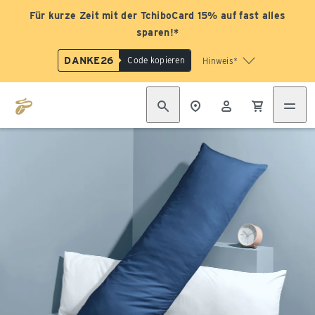
Für kurze Zeit mit der TchiboCard 15% auf fast alles
sparen!*
DANKE26
Code kopieren
Hinweis*