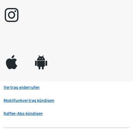
instagram
appleinc
android
Vertrag widerrufen
Mobilfunkvertrag kündigen
Kaffee-Abo kündigen