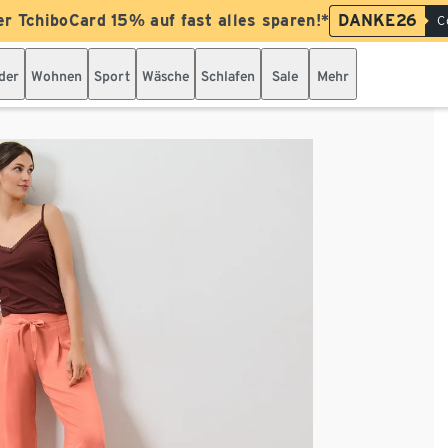
er TchiboCard 15% auf fast alles sparen!*
DANKE26
C
der
Wohnen
Sport
Wäsche
Schlafen
Sale
Mehr