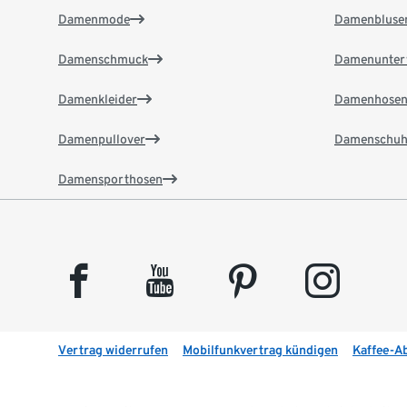
Damenmode
Damenbluse
Damenschmuck
Damenunter
Damenkleider
Damenhose
Damenpullover
Damenschuh
Damensporthosen
facebook
youtube
pinterest
instagram
Vertrag widerrufen
Mobilfunkvertrag kündigen
Kaffee-A