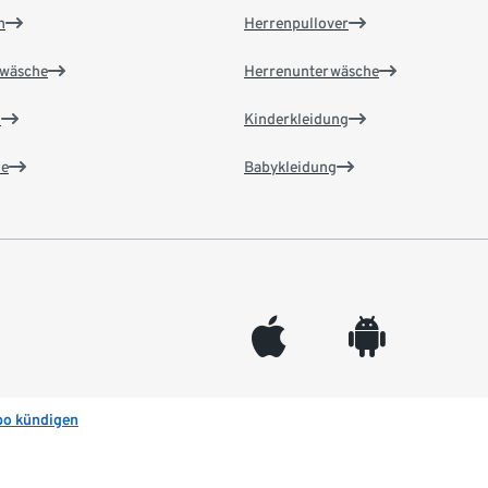
n
Herrenpullover
wäsche
Herrenunterwäsche
n
Kinderkleidung
e
Babykleidung
appleinc
android
bo kündigen