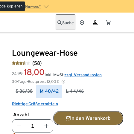
ode kopieren
Hinweis*
Suche
Loungewear-Hose
(58)
18,00
24,99
inkl. MwSt.
zzgl. Versandkosten
30-Tage-Bestpreis:
12,00
€
S 36/38
M 40/42
L 44/46
Richtige Größe ermitteln
Anzahl
In den Warenkorb