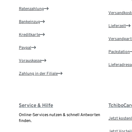
Ratenzahlung
Versandkost
Bankeinzug
Lieferzeit
Kreditkarte
Versandpart
Paypal
Packstation
Vorauskasse
Lieferadress
Zahlung in der Filiale
Service & Hilfe
TchiboCar
Online-Services nutzen & schnell Antworten
Jetzt kostenl
finden.
Jetzt Vortei