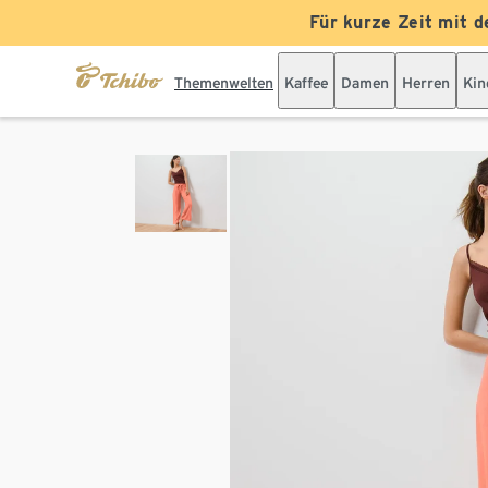
Für kurze Zeit mit d
Themenwelten
Kaffee
Damen
Herren
Kin