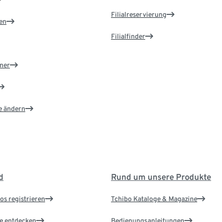
Filialreservierung
en
Filialfinder
ner
e ändern
d
Rund um unsere Produkte
os registrieren
Tchibo Kataloge & Magazine
le entdecken
Bedienungsanleitungen