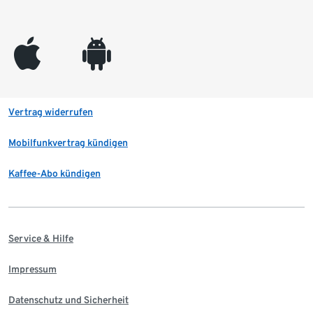
appleinc
android
Vertrag widerrufen
Mobilfunkvertrag kündigen
Kaffee-Abo kündigen
Service & Hilfe
Impressum
Datenschutz und Sicherheit