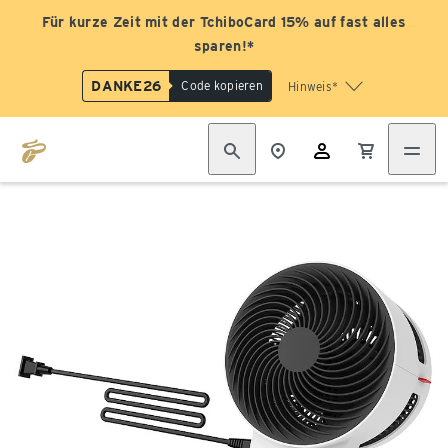
Für kurze Zeit mit der TchiboCard 15% auf fast alles
sparen!*
DANKE26
Code kopieren
Hinweis*