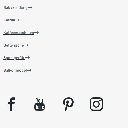
Babykleidung
Kaffee
Kaffeemaschinen
Bettwäsche
Sportgeräte
Balkonmöbel
facebook
youtube
pinterest
instagram