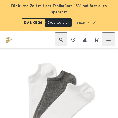
Für kurze Zeit mit der TchiboCard 15% auf fast alles
sparen!*
DANKE26
Code kopieren
Hinweis*