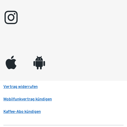
instagram
appleinc
android
Vertrag widerrufen
Mobilfunkvertrag kündigen
Kaffee-Abo kündigen