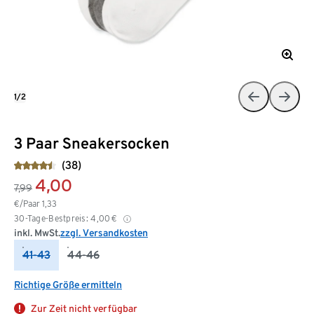
1/2
3 Paar Sneakersocken
(38)
4,00
7,99
€/Paar
1,33
30-Tage-Bestpreis:
4,00
€
inkl. MwSt.
zzgl. Versandkosten
41-43
44-46
Richtige Größe ermitteln
Zur Zeit nicht verfügbar