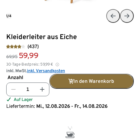
1/4
Kleiderleiter aus Eiche
(437)
59,99
69,95
30-Tage-Bestpreis:
59,99
€
inkl. MwSt.
inkl. Versandkosten
Anzahl
In den Warenkorb
Auf Lager
Liefertermin:
Mi., 12.08.2026 - Fr., 14.08.2026