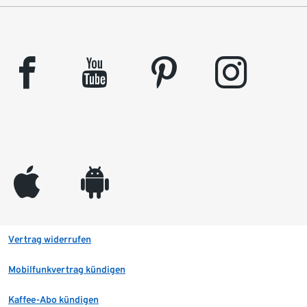
facebook
youtube
pinterest
instagram
appleinc
android
Vertrag widerrufen
Mobilfunkvertrag kündigen
Kaffee-Abo kündigen