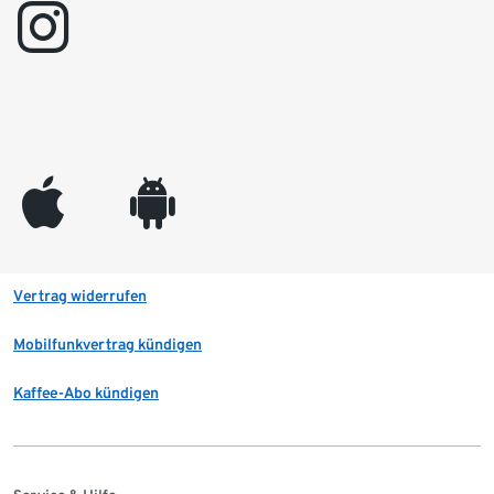
instagram
appleinc
android
Vertrag widerrufen
Mobilfunkvertrag kündigen
Kaffee-Abo kündigen