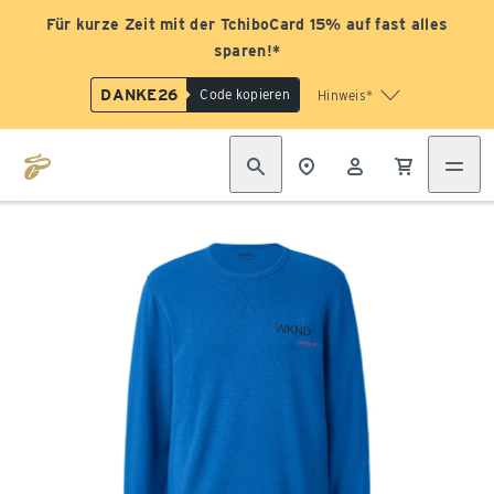
Für kurze Zeit mit der TchiboCard 15% auf fast alles
sparen!*
DANKE26
Code kopieren
Hinweis*