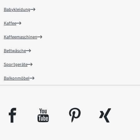
Babykleidung
Kaffee
Kaffeemaschinen
Bettwäsche
Sportgeräte
Balkonmöbel
facebook
youtube
pinterest
xing