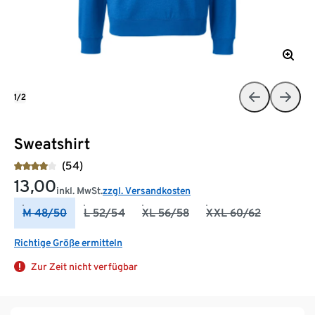
1/2
Sweatshirt
(54)
13,00
inkl. MwSt.
zzgl. Versandkosten
M 48/50
L 52/54
XL 56/58
XXL 60/62
Richtige Größe ermitteln
Zur Zeit nicht verfügbar