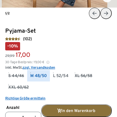
1/2
Pyjama-Set
(102)
-10%
17,00
29,99
30-Tage-Bestpreis:
19,00
€
inkl. MwSt.
zzgl. Versandkosten
S 44/46
M 48/50
L 52/54
XL 56/58
XXL 60/62
Richtige Größe ermitteln
Anzahl
In den Warenkorb