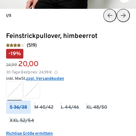
1/5
Feinstrickpullover, himbeerrot
(519)
-19%
20,00
24,99
30-Tage-Bestpreis:
24,99
€
inkl. MwSt.
zzgl. Versandkosten
S 36/38
M 40/42
L 44/46
XL 48/50
XXL 52/54
Richtige Größe ermitteln