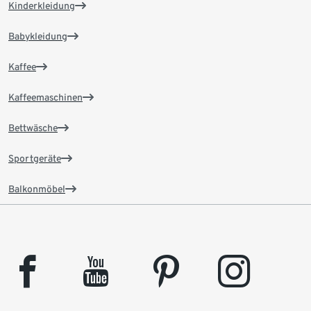
Kinderkleidung
Babykleidung
Kaffee
Kaffeemaschinen
Bettwäsche
Sportgeräte
Balkonmöbel
facebook
youtube
pinterest
instagram