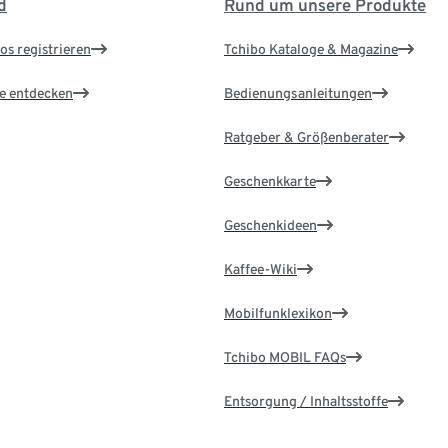
d
Rund um unsere Produkte
os registrieren
Tchibo Kataloge & Magazine
le entdecken
Bedienungsanleitungen
Ratgeber & Größenberater
Geschenkkarte
Geschenkideen
Kaffee-Wiki
Mobilfunklexikon
Tchibo MOBIL FAQs
Entsorgung / Inhaltsstoffe