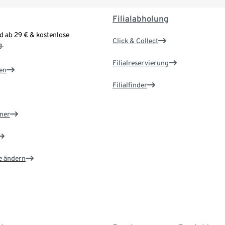
Filialabholung
d ab 29 € & kostenlose
Click & Collect
.
Filialreservierung
en
Filialfinder
ner
e ändern