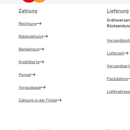
Zahlung
Lieferung
Gratisversan
Rechnung
Rücksendung
Ratenzahlung
Versandkost
Bankeinzug
Lieferzeit
Kreditkarte
Versandpart
Paypal
Packstation
Vorauskasse
Lieferadress
Zahlung in der Filiale