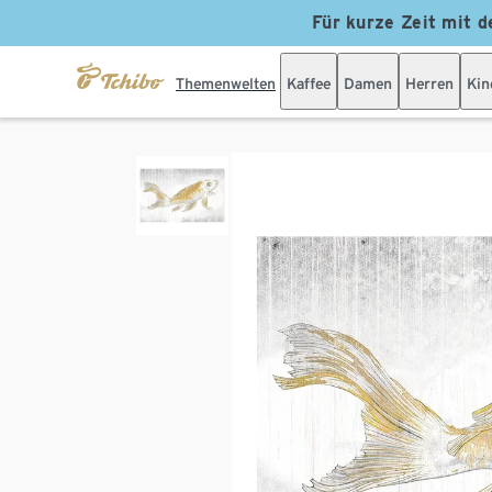
Für kurze Zeit mit d
Themenwelten
Kaffee
Damen
Herren
Kin