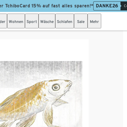
er TchiboCard 15% auf fast alles sparen!*
DANKE26
C
der
Wohnen
Sport
Wäsche
Schlafen
Sale
Mehr