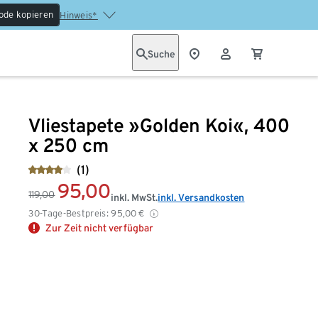
ode kopieren
Hinweis*
Suche
Vliestapete »Golden Koi«, 400
x 250 cm
(1)
95,00
119,00
inkl. MwSt.
inkl. Versandkosten
30-Tage-Bestpreis:
95,00
€
Zur Zeit nicht verfügbar