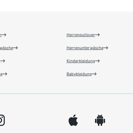
n
Herrenpullover
wäsche
Herrenunterwäsche
n
Kinderkleidung
e
Babykleidung
gram
appleinc
android