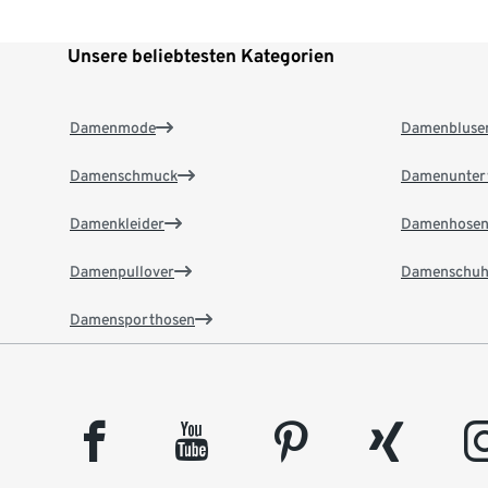
Unsere beliebtesten Kategorien
Damenmode
Damenbluse
Damenschmuck
Damenunter
Damenkleider
Damenhose
Damenpullover
Damenschuh
Damensporthosen
facebook
youtube
pinterest
xing
insta