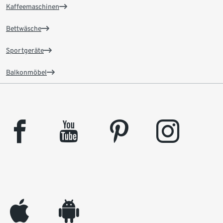
Kaffeemaschinen
Bettwäsche
Sportgeräte
Balkonmöbel
facebook
youtube
pinterest
instagram
appleinc
android