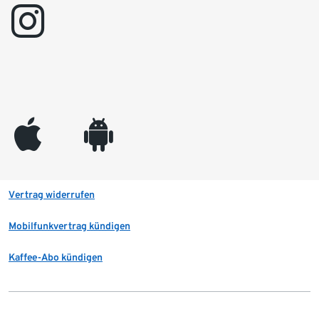
instagram
appleinc
android
Vertrag widerrufen
Mobilfunkvertrag kündigen
Kaffee-Abo kündigen