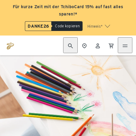
Für kurze Zeit mit der TchiboCard 15% auf fast alles
sparen!*
DANKE26
Code kopieren
Hinweis*