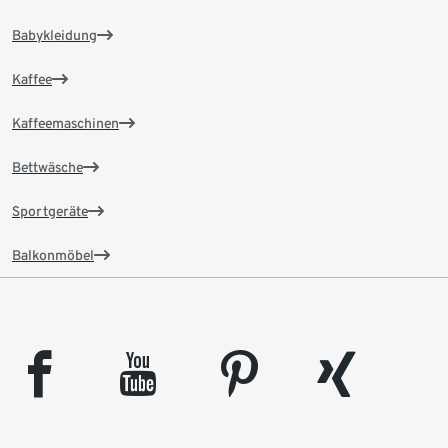
Babykleidung
Kaffee
Kaffeemaschinen
Bettwäsche
Sportgeräte
Balkonmöbel
facebook
youtube
pinterest
xing