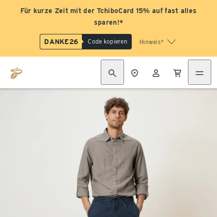
Für kurze Zeit mit der TchiboCard 15% auf fast alles
sparen!*
DANKE26
Code kopieren
Hinweis*