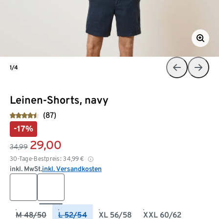
1/4
Leinen-Shorts, navy
(87)
-17%
29,00
34,99
30-Tage-Bestpreis:
34,99
€
inkl. MwSt.
inkl. Versandkosten
M 48/50
L 52/54
XL 56/58
XXL 60/62