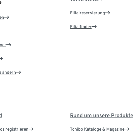
.
Filialreservierung
en
Filialfinder
ner
e ändern
d
Rund um unsere Produkte
os registrieren
Tchibo Kataloge & Magazine