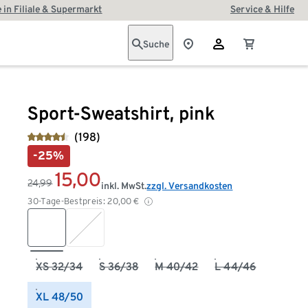
 in Filiale & Supermarkt
Service & Hilfe
Suche
Sport-Sweatshirt, pink
(198)
-25%
15,00
24,99
inkl. MwSt.
zzgl. Versandkosten
30-Tage-Bestpreis:
20,00
€
XS 32/34
S 36/38
M 40/42
L 44/46
XL 48/50