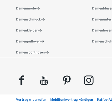
Damenmode
Damenbluse
Damenschmuck
Damenunter
Damenkleider
Damenhose
Damenpullover
Damenschuh
Damensporthosen
facebook
youtube
pinterest
instagram
Vertrag widerrufen
Mobilfunkvertrag kündigen
Kaffee-A