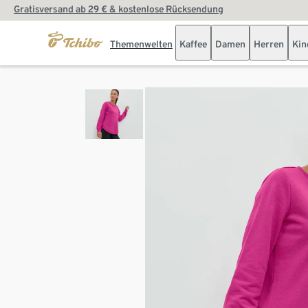
Gratisversand ab 29 € & kostenlose Rücksendung
Themenwelten
Kaffee
Damen
Herren
Kin