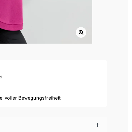
il
m
bei voller Bewegungsfreiheit