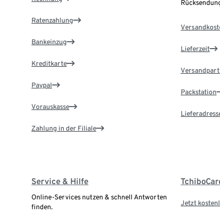
Rücksendung
Ratenzahlung
Versandkost
Bankeinzug
Lieferzeit
Kreditkarte
Versandpart
Paypal
Packstation
Vorauskasse
Lieferadress
Zahlung in der Filiale
Service & Hilfe
TchiboCar
Online-Services nutzen & schnell Antworten
Jetzt kostenl
finden.