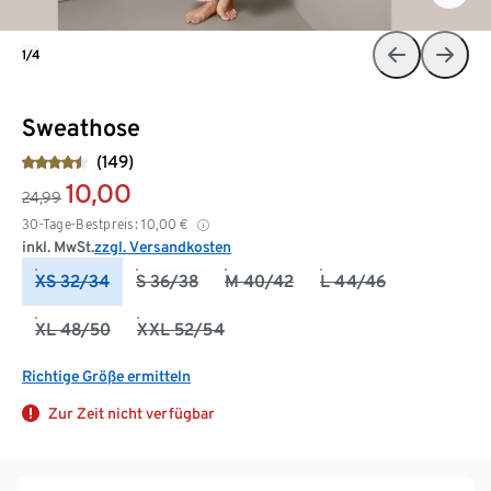
1/4
Sweathose
(149)
10,00
24,99
30-Tage-Bestpreis:
10,00
€
inkl. MwSt.
zzgl. Versandkosten
XS 32/34
S 36/38
M 40/42
L 44/46
XL 48/50
XXL 52/54
Richtige Größe ermitteln
Zur Zeit nicht verfügbar