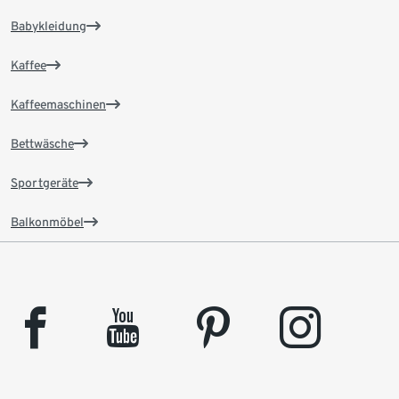
Babykleidung
Kaffee
Kaffeemaschinen
Bettwäsche
Sportgeräte
Balkonmöbel
facebook
youtube
pinterest
instagram