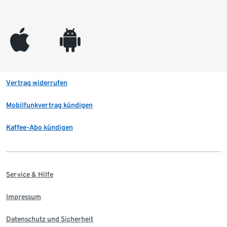
appleinc
android
Vertrag widerrufen
Mobilfunkvertrag kündigen
Kaffee-Abo kündigen
Service & Hilfe
Impressum
Datenschutz und Sicherheit