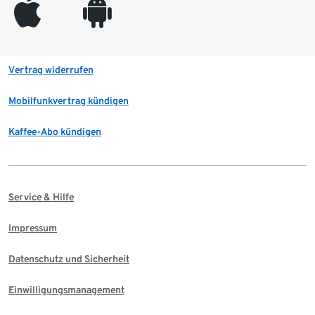
appleinc
android
Vertrag widerrufen
Mobilfunkvertrag kündigen
Kaffee-Abo kündigen
Service & Hilfe
Impressum
Datenschutz und Sicherheit
Einwilligungsmanagement