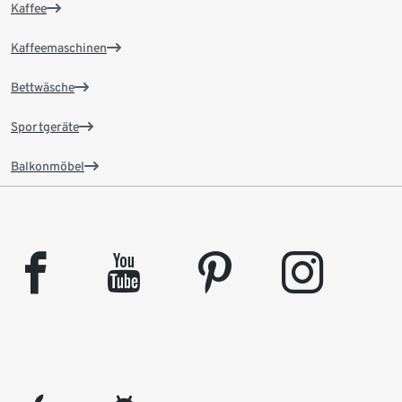
Kaffee
Kaffeemaschinen
Bettwäsche
Sportgeräte
Balkonmöbel
facebook
youtube
pinterest
instagram