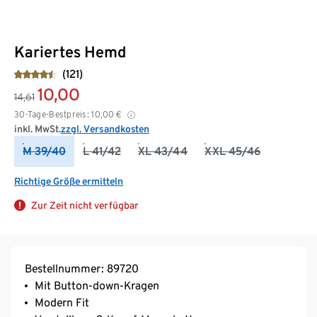
Kariertes Hemd
(121)
10,00
14,61
30-Tage-Bestpreis:
10,00
€
inkl. MwSt.
zzgl. Versandkosten
M 39/40
L 41/42
XL 43/44
XXL 45/46
Richtige Größe ermitteln
Zur Zeit nicht verfügbar
Bestellnummer: 89720
Mit Button-down-Kragen
Modern Fit