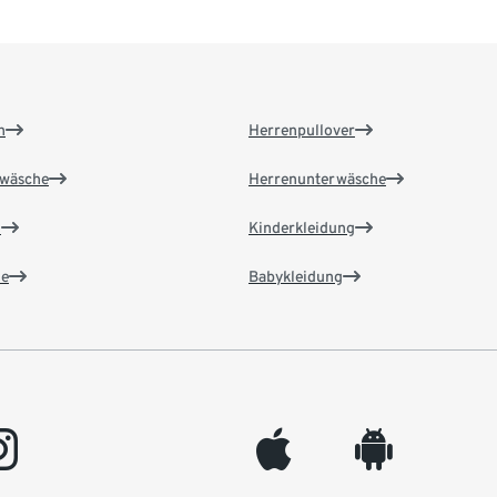
n
Herrenpullover
wäsche
Herrenunterwäsche
n
Kinderkleidung
e
Babykleidung
gram
appleinc
android