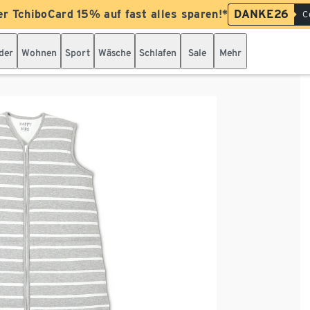
er TchiboCard 15% auf fast alles sparen!*
DANKE26
C
der
Wohnen
Sport
Wäsche
Schlafen
Sale
Mehr