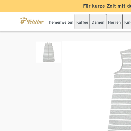
Für kurze Zeit mit d
Themenwelten
Kaffee
Damen
Herren
Kin