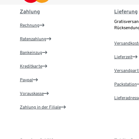
Zahlung
Lieferung
Gratisversan
Rechnung
Rücksendung
Ratenzahlung
Versandkost
Bankeinzug
Lieferzeit
Kreditkarte
Versandpart
Paypal
Packstation
Vorauskasse
Lieferadress
Zahlung in der Filiale