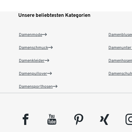
Unsere beliebtesten Kategorien
Damenmode
Damenbluse
Damenschmuck
Damenunter
Damenkleider
Damenhose
Damenpullover
Damenschuh
Damensporthosen
facebook
youtube
pinterest
xing
insta