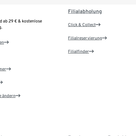
Filialabholung
d ab 29 € & kostenlose
Click & Collect
.
Filialreservierung
en
Filialfinder
ner
e ändern