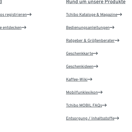
d
Rund um unsere Produkte
os registrieren
Tchibo Kataloge & Magazine
le entdecken
Bedienungsanleitungen
Ratgeber & Größenberater
Geschenkkarte
Geschenkideen
Kaffee-Wiki
Mobilfunklexikon
Tchibo MOBIL FAQs
Entsorgung / Inhaltsstoffe