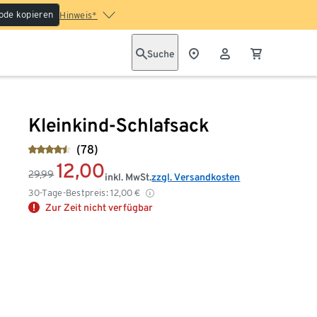
ode kopieren
Hinweis*
Suche
Kleinkind-Schlafsack
(78)
12,00
29,99
inkl. MwSt.
zzgl. Versandkosten
30-Tage-Bestpreis:
12,00
€
Zur Zeit nicht verfügbar