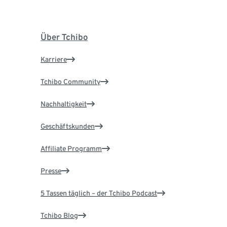
Über Tchibo
Karriere
Tchibo Community
Nachhaltigkeit
Geschäftskunden
Affiliate Programm
Presse
5 Tassen täglich – der Tchibo Podcast
Tchibo Blog