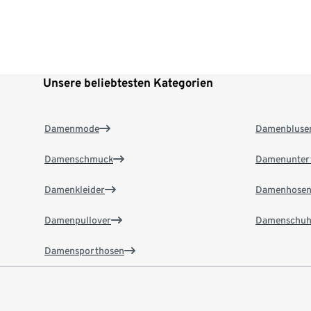
Unsere beliebtesten Kategorien
Damenmode
Damenbluse
Damenschmuck
Damenunter
Damenkleider
Damenhose
Damenpullover
Damenschuh
Damensporthosen