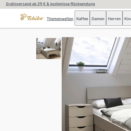
Gratisversand ab 29 € & kostenlose Rücksendung
Themenwelten
Kaffee
Damen
Herren
Kin