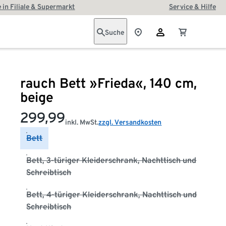
 in Filiale & Supermarkt
Service & Hilfe
Suche
rauch Bett »Frieda«, 140 cm,
beige
299,99
inkl. MwSt.
zzgl. Versandkosten
Bett
Bett, 3-türiger Kleiderschrank, Nachttisch und
Schreibtisch
Bett, 4-türiger Kleiderschrank, Nachttisch und
Schreibtisch