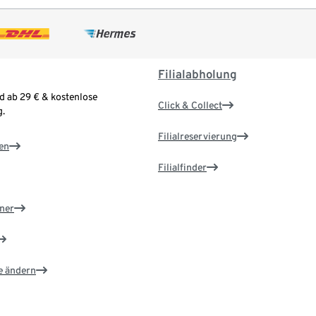
Filialabholung
d ab 29 € & kostenlose
Click & Collect
.
Filialreservierung
en
Filialfinder
ner
e ändern