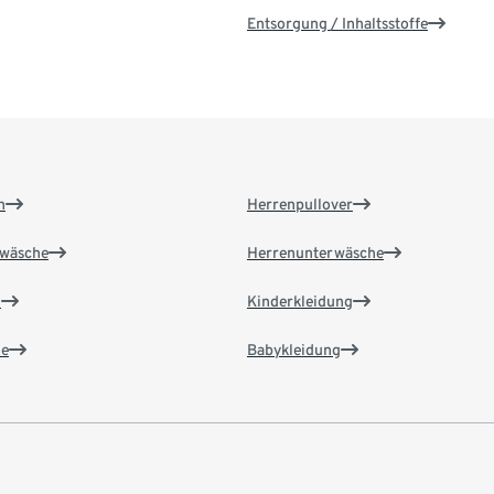
Entsorgung / Inhaltsstoffe
n
Herrenpullover
wäsche
Herrenunterwäsche
n
Kinderkleidung
e
Babykleidung