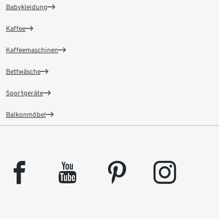
Babykleidung
Kaffee
Kaffeemaschinen
Bettwäsche
Sportgeräte
Balkonmöbel
facebook
youtube
pinterest
instagram