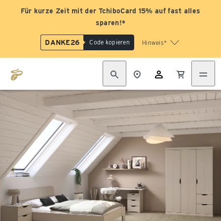
Für kurze Zeit mit der TchiboCard 15% auf fast alles
sparen!*
DANKE26
Code kopieren
Hinweis*