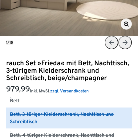
1/15
rauch Set »Frieda« mit Bett, Nachttisch,
3-türigem Kleiderschrank und
Schreibtisch, beige/champagner
979,99
inkl. MwSt.
zzgl. Versandkosten
Bett
Bett, 3-türiger Kleiderschrank, Nachttisch und
Schreibtisch
Bett, 4-türiger Kleiderschrank, Nachttisch und