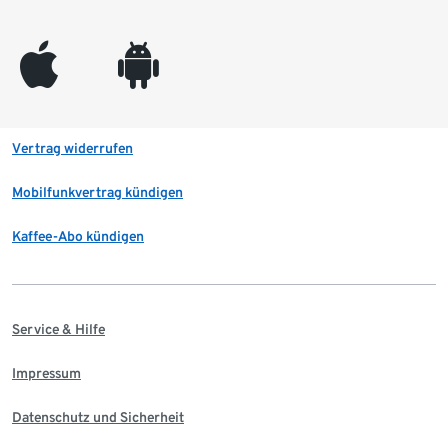
appleinc
android
Vertrag widerrufen
Mobilfunkvertrag kündigen
Kaffee-Abo kündigen
Service & Hilfe
Impressum
Datenschutz und Sicherheit