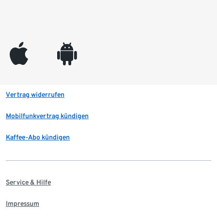
appleinc
android
Vertrag widerrufen
Mobilfunkvertrag kündigen
Kaffee-Abo kündigen
Service & Hilfe
Impressum