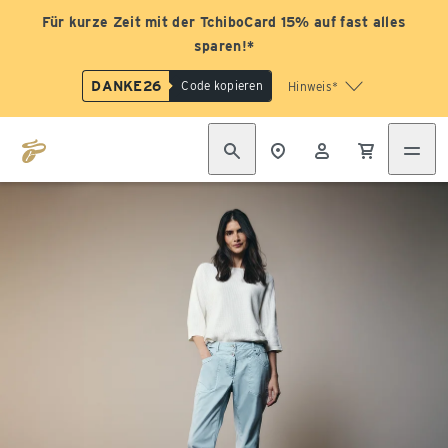
Für kurze Zeit mit der TchiboCard 15% auf fast alles
sparen!*
DANKE26
Code kopieren
Hinweis*