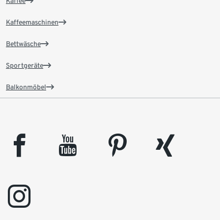
Kaffee
Kaffeemaschinen
Bettwäsche
Sportgeräte
Balkonmöbel
facebook
youtube
pinterest
xing
instagram