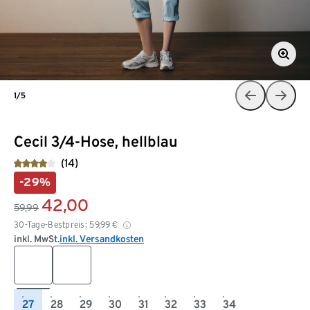
1/5
Cecil 3/4-Hose, hellblau
(14)
-29%
42,00
59,99
30-Tage-Bestpreis:
59,99
€
inkl. MwSt.
inkl. Versandkosten
27
28
29
30
31
32
33
34