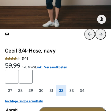
1/4
Cecil 3/4-Hose, navy
(14)
59,99
inkl. MwSt.
inkl. Versandkosten
27
28
29
30
31
32
33
34
Richtige Größe ermitteln
Anzahl