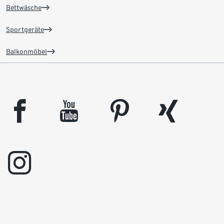
Bettwäsche
Sportgeräte
Balkonmöbel
facebook
youtube
pinterest
xing
instagram