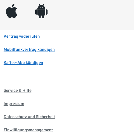
appleinc
android
Vertrag widerrufen
Mobilfunkvertrag kündigen
Kaffee-Abo kündigen
Service & Hilfe
Impressum
Datenschutz und Sicherheit
Einwilligungsmanagement