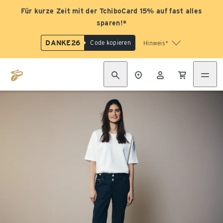
Für kurze Zeit mit der TchiboCard 15% auf fast alles
sparen!*
DANKE26
Code kopieren
Hinweis*