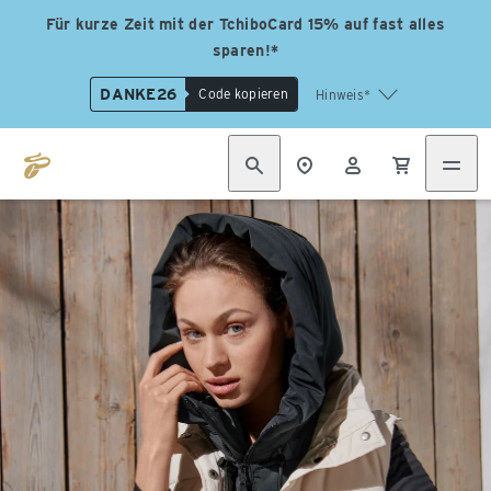
Für kurze Zeit mit der TchiboCard 15% auf fast alles
sparen!*
DANKE26
Code kopieren
Hinweis*