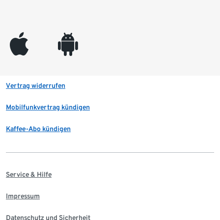
appleinc
android
Vertrag widerrufen
Mobilfunkvertrag kündigen
Kaffee-Abo kündigen
Service & Hilfe
Impressum
Datenschutz und Sicherheit