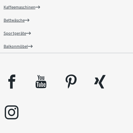
Kaffeemaschinen
Bettwäsche
Sportgeräte
Balkonmöbel
facebook
youtube
pinterest
xing
instagram