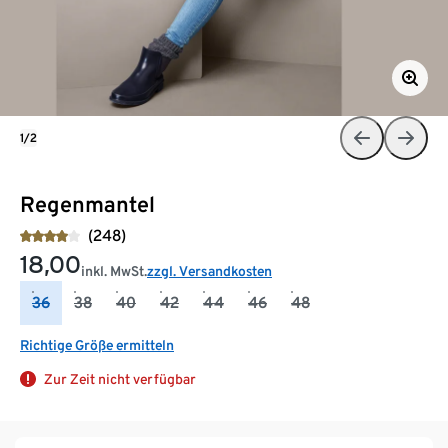
1/2
Regenmantel
(248)
18,00
inkl. MwSt.
zzgl. Versandkosten
36
38
40
42
44
46
48
Richtige Größe ermitteln
Zur Zeit nicht verfügbar