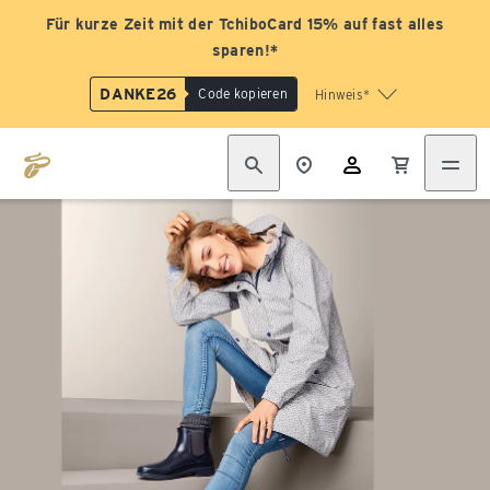
Für kurze Zeit mit der TchiboCard 15% auf fast alles
sparen!*
DANKE26
Code kopieren
Hinweis*