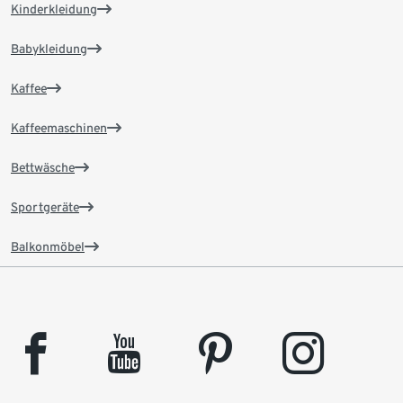
Kinderkleidung
Babykleidung
Kaffee
Kaffeemaschinen
Bettwäsche
Sportgeräte
Balkonmöbel
facebook
youtube
pinterest
instagram