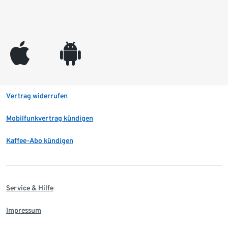
appleinc
android
Vertrag widerrufen
Mobilfunkvertrag kündigen
Kaffee-Abo kündigen
Service & Hilfe
Impressum