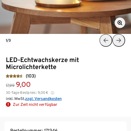
1/3
LED-Echtwachskerze mit
Microlichterkette
(103)
9,00
17,99
30-Tage-Bestpreis:
9,00
€
inkl. MwSt.
zzgl. Versandkosten
Zur Zeit nicht verfügbar
Bestellnummer: 171346