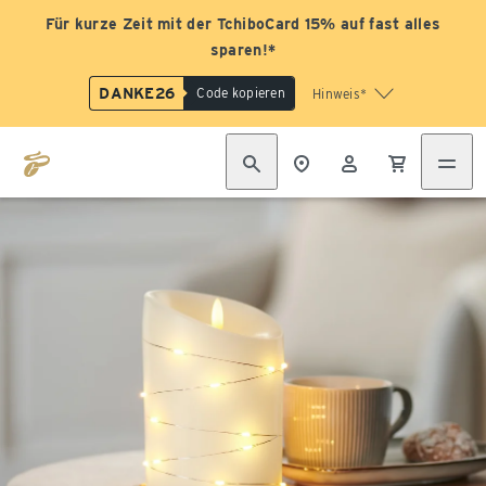
Für kurze Zeit mit der TchiboCard 15% auf fast alles
sparen!*
DANKE26
Code kopieren
Hinweis*