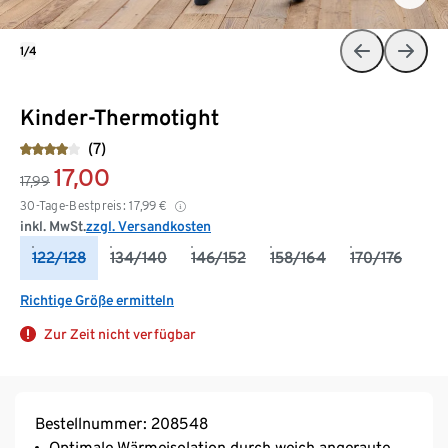
1/4
Kinder-Thermotight
(7)
17,00
17,99
30-Tage-Bestpreis:
17,99
€
inkl. MwSt.
zzgl. Versandkosten
122/128
134/140
146/152
158/164
170/176
Richtige Größe ermitteln
Zur Zeit nicht verfügbar
Bestellnummer: 208548
Optimale Wärmeisolation durch weich angeraute