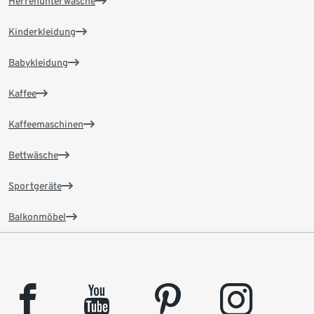
Herrenunterwäsche
Kinderkleidung
Babykleidung
Kaffee
Kaffeemaschinen
Bettwäsche
Sportgeräte
Balkonmöbel
facebook
youtube
pinterest
instagram