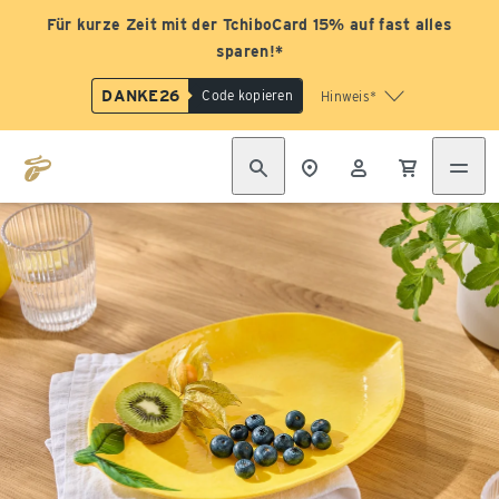
Für kurze Zeit mit der TchiboCard 15% auf fast alles
sparen!*
DANKE26
Code kopieren
Hinweis*