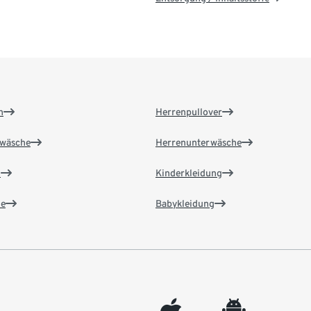
n
Herrenpullover
wäsche
Herrenunterwäsche
n
Kinderkleidung
e
Babykleidung