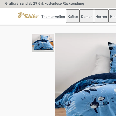
Gratisversand ab 29 € & kostenlose Rücksendung
Themenwelten
Kaffee
Damen
Herren
Kin