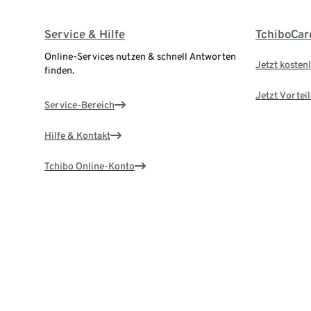
Service & Hilfe
TchiboCar
Online-Services nutzen & schnell Antworten
Jetzt kostenl
finden.
Jetzt Vortei
Service-Bereich
Hilfe & Kontakt
Tchibo Online-Konto