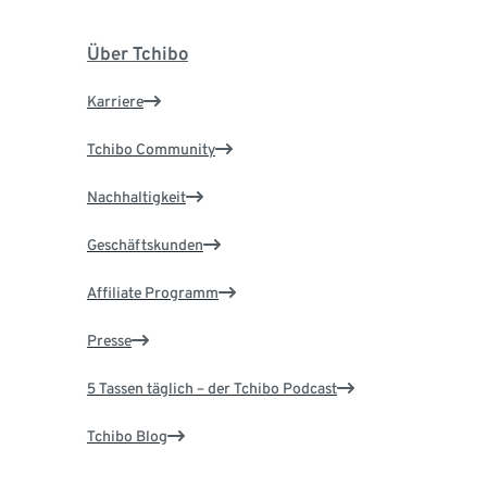
Über Tchibo
Karriere
Tchibo Community
Nachhaltigkeit
Geschäftskunden
Affiliate Programm
Presse
5 Tassen täglich – der Tchibo Podcast
Tchibo Blog