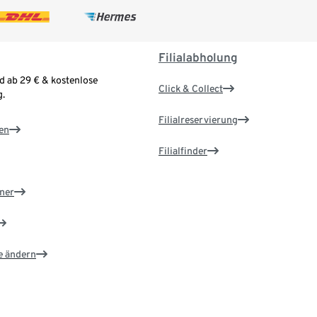
Filialabholung
d ab 29 € & kostenlose
Click & Collect
.
Filialreservierung
en
Filialfinder
ner
e ändern