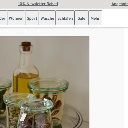
10% Newsletter Rabatt
Angebote
der
Wohnen
Sport
Wäsche
Schlafen
Sale
Mehr