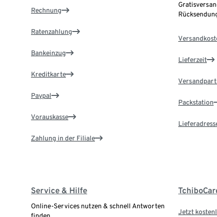
Gratisversan
Rechnung
Rücksendung
Ratenzahlung
Versandkost
Bankeinzug
Lieferzeit
Kreditkarte
Versandpart
Paypal
Packstation
Vorauskasse
Lieferadress
Zahlung in der Filiale
Service & Hilfe
TchiboCar
Online-Services nutzen & schnell Antworten
Jetzt kostenl
finden.