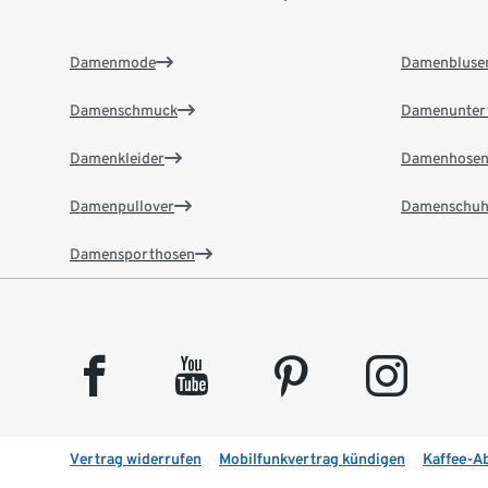
Damenmode
Damenbluse
Damenschmuck
Damenunter
Damenkleider
Damenhose
Damenpullover
Damenschuh
Damensporthosen
facebook
youtube
pinterest
instagram
Vertrag widerrufen
Mobilfunkvertrag kündigen
Kaffee-A