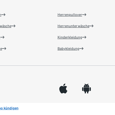
n
Herrenpullover
wäsche
Herrenunterwäsche
n
Kinderkleidung
e
Babykleidung
appleinc
android
bo kündigen