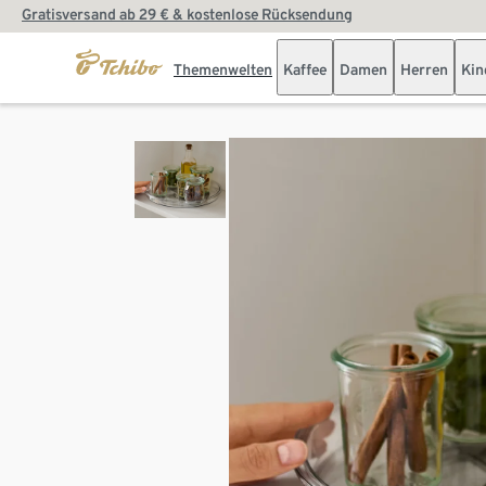
Gratisversand ab 29 € & kostenlose Rücksendung
Themenwelten
Kaffee
Damen
Herren
Kin