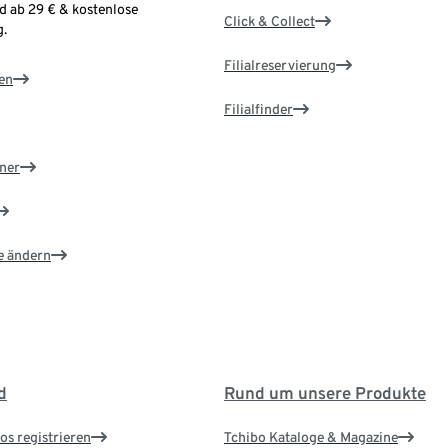
d ab 29 € & kostenlose
Click & Collect
.
Filialreservierung
en
Filialfinder
ner
e ändern
d
Rund um unsere Produkte
os registrieren
Tchibo Kataloge & Magazine