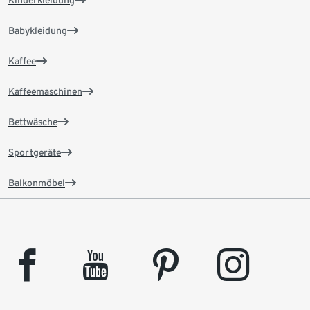
Kinderkleidung
Babykleidung
Kaffee
Kaffeemaschinen
Bettwäsche
Sportgeräte
Balkonmöbel
facebook
youtube
pinterest
instagram