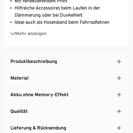
Mit reflektierendem Print
Hilfreiche Accessoires beim Laufen in der
Dämmerung oder bei Dunkelheit
Ideal auch als Hosenband beim Fahrradfahren
Leuchtet auf Knopfdruck
Mehr anzeigen
3 Leuchtstufen: dauerhaft, langsames Blinken,
schnelles Blinken
Leuchtdauer je nach Modus bis zu 45 Stunden
Wasserfest bei Schweiß und Regen
Produktbeschreibung
Inkl. Micro-USB-Ladebuchse und Y-USB-Ladekabel
– beide Bänder gleichzeitig aufladbar
Material
Akku ohne Memory-Effekt
Qualität
Lieferung & Rücksendung