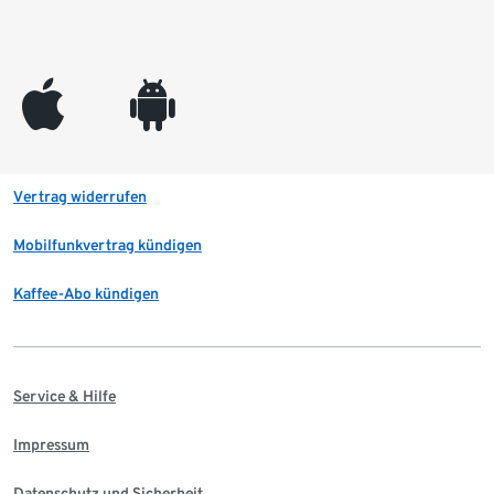
appleinc
android
Vertrag widerrufen
Mobilfunkvertrag kündigen
Kaffee-Abo kündigen
Service & Hilfe
Impressum
Datenschutz und Sicherheit