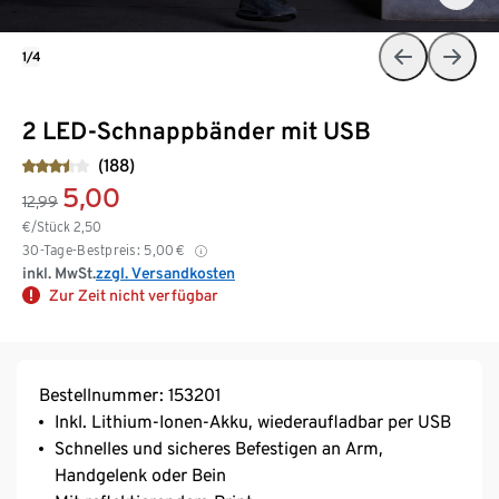
1/4
2 LED-Schnappbänder mit USB
(188)
5,00
12,99
€/Stück
2,50
30-Tage-Bestpreis:
5,00
€
inkl. MwSt.
zzgl. Versandkosten
Zur Zeit nicht verfügbar
Bestellnummer: 153201
Inkl. Lithium-Ionen-Akku, wiederaufladbar per USB
Schnelles und sicheres Befestigen an Arm,
Handgelenk oder Bein