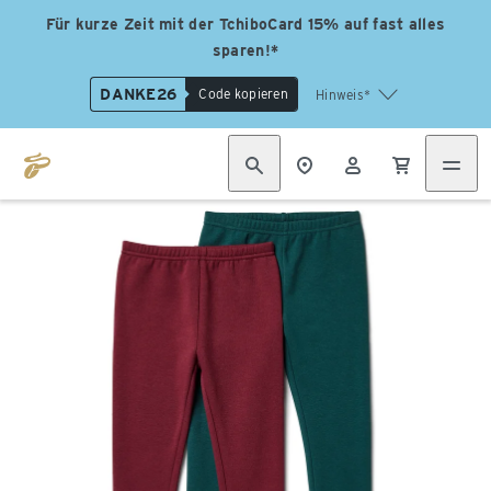
Für kurze Zeit mit der TchiboCard 15% auf fast alles
sparen!*
DANKE26
Code kopieren
Hinweis*