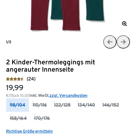
1/2
2 Kinder-Thermoleggings mit
angerauter Innenseite
(24)
19,99
inkl. MwSt.
zzgl. Versandkosten
€/Stück
10,00
98/104
110/116
122/128
134/140
146/152
158/164
170/176
Richtige Größe ermitteln