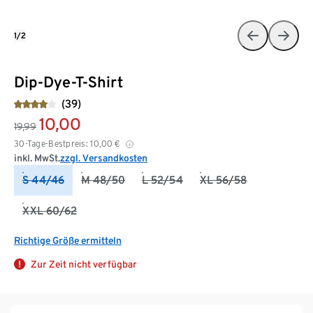
1/2
Dip-Dye-T-Shirt
(39)
10,00
19,99
30-Tage-Bestpreis:
10,00
€
inkl. MwSt.
zzgl. Versandkosten
S 44/46
M 48/50
L 52/54
XL 56/58
XXL 60/62
Richtige Größe ermitteln
Zur Zeit nicht verfügbar