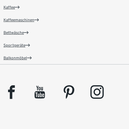
Kaffee
Kaffeemaschinen
Bettwäsche
Sportgeräte
Balkonmöbel
facebook
youtube
pinterest
instagram