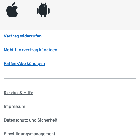
appleinc
android
Vertrag widerrufen
Mobilfunkvertrag kündigen
Kaffee-Abo kündigen
Service & Hilfe
Impressum
Datenschutz und Sicherheit
Einwilligungsmanagement