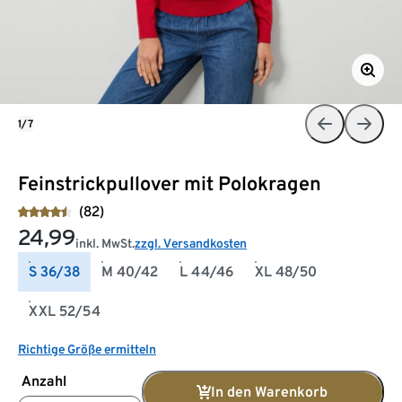
1/7
Feinstrickpullover mit Polokragen
(82)
24,99
inkl. MwSt.
zzgl. Versandkosten
S 36/38
M 40/42
L 44/46
XL 48/50
XXL 52/54
Richtige Größe ermitteln
Anzahl
In den Warenkorb