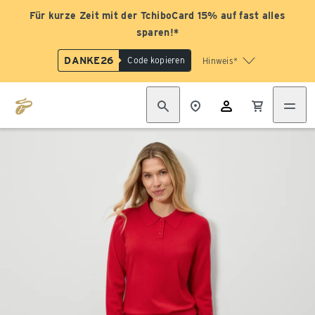
Für kurze Zeit mit der TchiboCard 15% auf fast alles
sparen!*
DANKE26
Code kopieren
Hinweis*