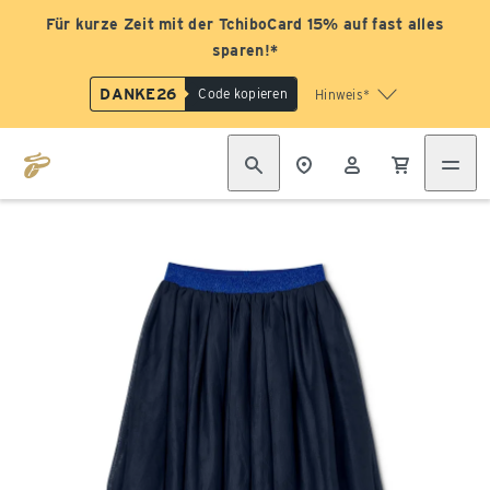
Für kurze Zeit mit der TchiboCard 15% auf fast alles
sparen!*
DANKE26
Code kopieren
Hinweis*