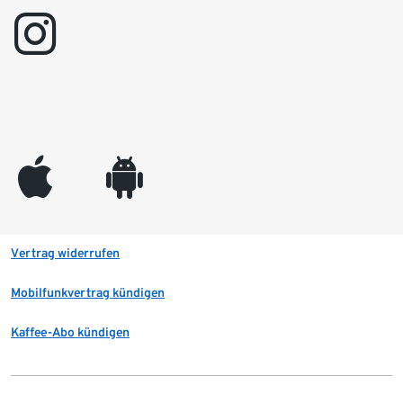
instagram
appleinc
android
Vertrag widerrufen
Mobilfunkvertrag kündigen
Kaffee-Abo kündigen