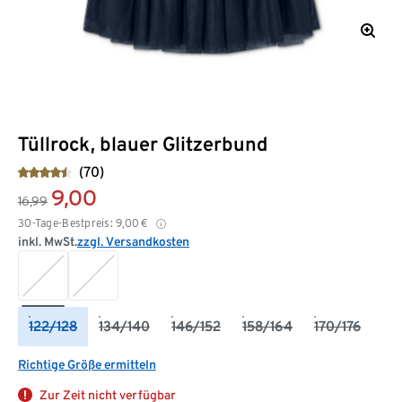
Tüllrock, blauer Glitzerbund
(70)
9,00
16,99
30-Tage-Bestpreis:
9,00
€
inkl. MwSt.
zzgl. Versandkosten
122/128
134/140
146/152
158/164
170/176
Richtige Größe ermitteln
Zur Zeit nicht verfügbar