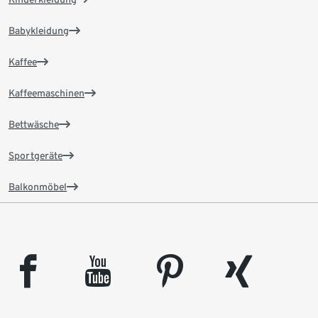
Babykleidung
Kaffee
Kaffeemaschinen
Bettwäsche
Sportgeräte
Balkonmöbel
facebook
youtube
pinterest
xing