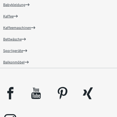
Babykleidung
Kaffee
Kaffeemaschinen
Bettwäsche
Sportgeräte
Balkonmöbel
facebook
youtube
pinterest
xing