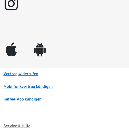
instagram
appleinc
android
Vertrag widerrufen
Mobilfunkvertrag kündigen
Kaffee-Abo kündigen
Service & Hilfe