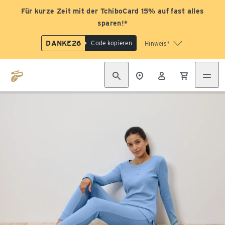
Für kurze Zeit mit der TchiboCard 15% auf fast alles
sparen!*
DANKE26
Code kopieren
Hinweis*