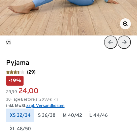
1/5
Pyjama
(29)
-19%
24,00
29,99
30-Tage-Bestpreis:
29,99
€
inkl. MwSt.
zzgl. Versandkosten
XS 32/34
S 36/38
M 40/42
L 44/46
XL 48/50