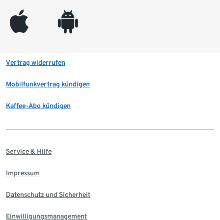
appleinc
android
Vertrag widerrufen
Mobilfunkvertrag kündigen
Kaffee-Abo kündigen
Service & Hilfe
Impressum
Datenschutz und Sicherheit
Einwilligungsmanagement