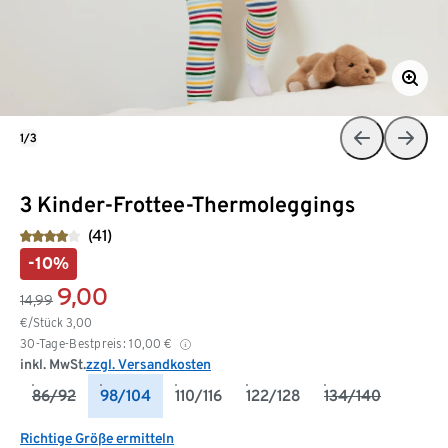
1/3
3 Kinder-Frottee-Thermoleggings
(41)
-10%
9,00
14,99
€/Stück
3,00
30-Tage-Bestpreis:
10,00
€
inkl. MwSt.
zzgl. Versandkosten
86/92
98/104
110/116
122/128
134/140
Richtige Größe ermitteln