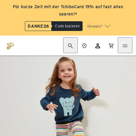
Für kurze Zeit mit der TchiboCard 15% auf fast alles
sparen!*
DANKE26
Code kopieren
Hinweis*