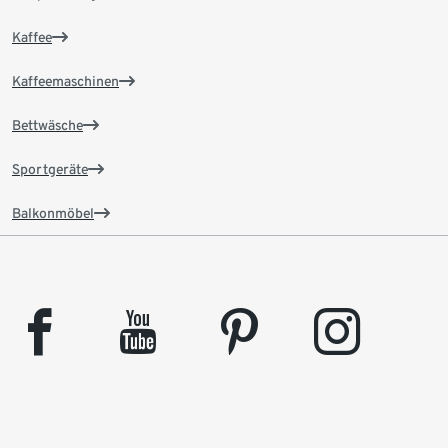
Kaffee
Kaffeemaschinen
Bettwäsche
Sportgeräte
Balkonmöbel
facebook
youtube
pinterest
instagram