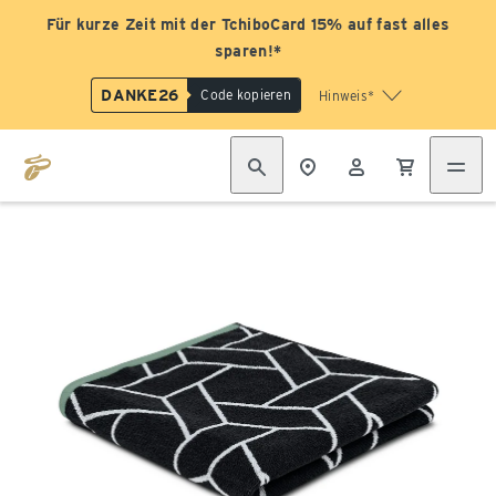
Für kurze Zeit mit der TchiboCard 15% auf fast alles
sparen!*
DANKE26
Code kopieren
Hinweis*