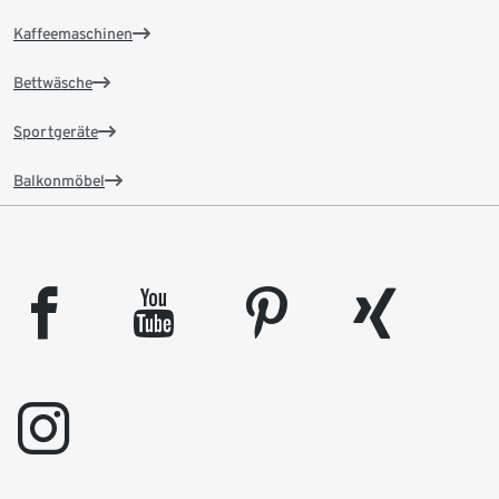
Kaffeemaschinen
Bettwäsche
Sportgeräte
Balkonmöbel
facebook
youtube
pinterest
xing
instagram