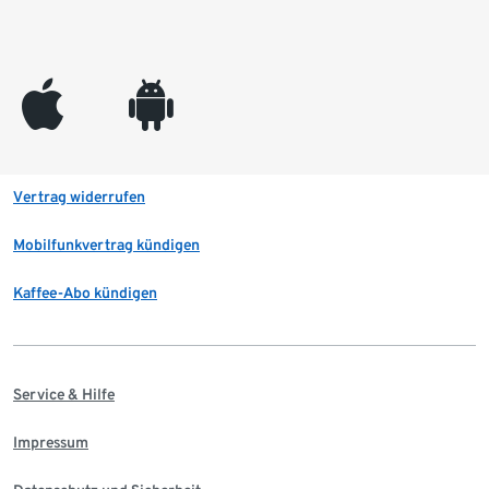
appleinc
android
Vertrag widerrufen
Mobilfunkvertrag kündigen
Kaffee-Abo kündigen
Service & Hilfe
Impressum