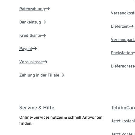
Ratenzahlung
Versandkost
Bankeinzug
Lieferzeit
Kreditkarte
Versandpart
Paypal
Packstation
Vorauskasse
Lieferadress
Zahlung in der Filiale
Service & Hilfe
TchiboCar
Online-Services nutzen & schnell Antworten
Jetzt kostenl
finden.
Jetzt Vortei