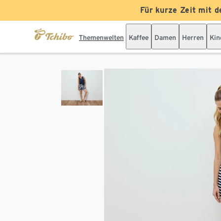
Für kurze Zeit mit d
Themenwelten
Kaffee
Damen
Herren
Kin