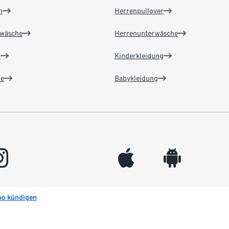
n
Herrenpullover
wäsche
Herrenunterwäsche
n
Kinderkleidung
e
Babykleidung
gram
appleinc
android
bo kündigen