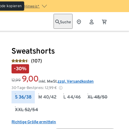
ode kopieren
Hinweis*
Suche
Sweatshorts
(107)
-30%
9,00
12,99
inkl. MwSt.
zzgl. Versandkosten
30-Tage-Bestpreis:
12,99
€
S 36/38
M 40/42
L 44/46
XL 48/50
XXL 52/54
Richtige Größe ermitteln