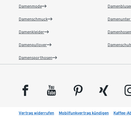
Damenmode
Damenbluse
Damenschmuck
Damenunter
Damenkleider
Damenhose
Damenpullover
Damenschuh
Damensporthosen
facebook
youtube
pinterest
xing
insta
Vertrag widerrufen
Mobilfunkvertrag kündigen
Kaffee-A