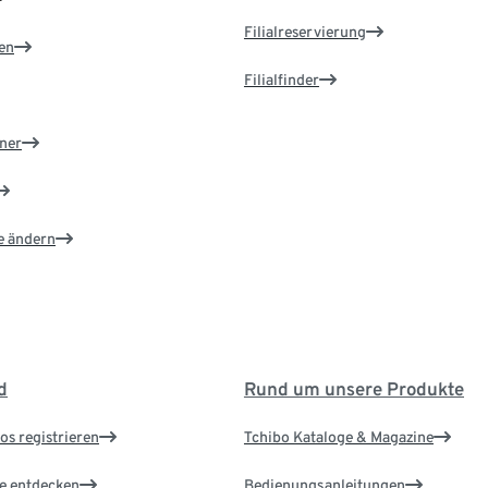
Filialreservierung
en
Filialfinder
ner
e ändern
d
Rund um unsere Produkte
os registrieren
Tchibo Kataloge & Magazine
le entdecken
Bedienungsanleitungen