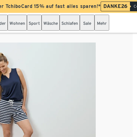
er TchiboCard 15% auf fast alles sparen!*
DANKE26
C
der
Wohnen
Sport
Wäsche
Schlafen
Sale
Mehr