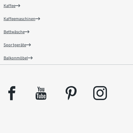
Kaffee
Kaffeemaschinen
Bettwäsche
Sportgeräte
Balkonmöbel
facebook
youtube
pinterest
instagram