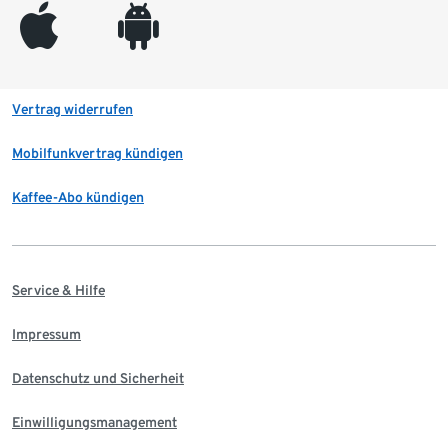
appleinc
android
Vertrag widerrufen
Mobilfunkvertrag kündigen
Kaffee-Abo kündigen
Service & Hilfe
Impressum
Datenschutz und Sicherheit
Einwilligungsmanagement