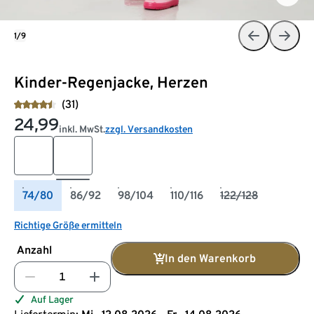
1/9
Kinder-Regenjacke, Herzen
(31)
24,99
inkl. MwSt.
zzgl. Versandkosten
74/80
86/92
98/104
110/116
122/128
Richtige Größe ermitteln
Anzahl
In den Warenkorb
Auf Lager