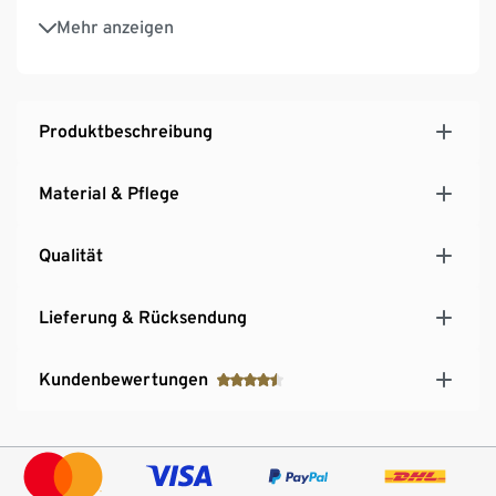
Versiegelte Nähte
Mehr anzeigen
Mit dekorativen Reflektor-Elementen
Abknöpfbare Kapuze
Reißverschluss mit Windschutzleiste, zu schließen
mit Druckknöpfen und Velcro
Produktbeschreibung
Beschreibbares Namenslabel
Material & Pflege
Qualität
Lieferung & Rücksendung
Kundenbewertungen