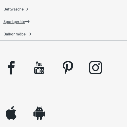
Bettwäsche
Sportgeräte
Balkonmöbel
facebook
youtube
pinterest
instagram
appleinc
android