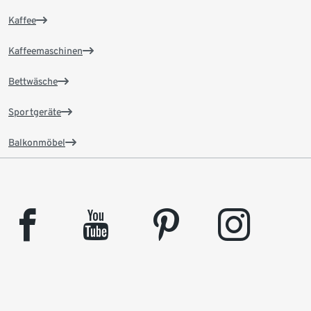
Kaffee
Kaffeemaschinen
Bettwäsche
Sportgeräte
Balkonmöbel
facebook
youtube
pinterest
instagram