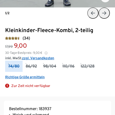
1/2
Kleinkinder-Fleece-Kombi, 2-teilig
(34)
9,00
17,99
30-Tage-Bestpreis:
9,00
€
inkl. MwSt.
zzgl. Versandkosten
74/80
86/92
98/104
110/116
122/128
Richtige Größe ermitteln
Zur Zeit nicht verfügbar
Bestellnummer: 183937
Weich und wärmend